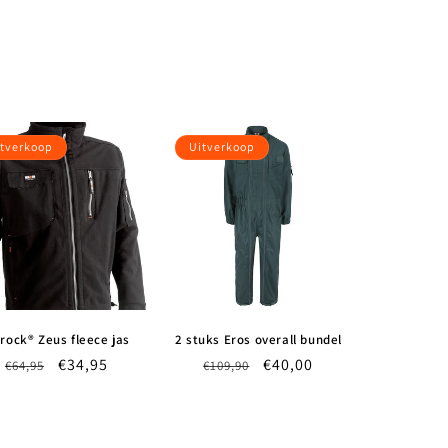
tverkoop
Uitverkoop
rock® Zeus fleece jas
2 stuks Eros overall bundel
Normale
Aanbiedingsprijs
€34,95
Normale
Aanbiedingsprijs
€40,00
€64,95
€109,90
prijs
prijs