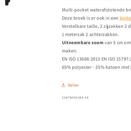
broek
broek
Multi-pocket waterafstotende br
Deze broek is er ook in een
korte
Verstelbare taille, 2 zijzakken 2
1 meterzak 2 achterzakken.
Uitneembare zoom
van 5 cm om 
maken.
EN ISO 13688:2013 EN ISO 15797
65% polyester - 35% katoen met
Delen
SKU:
21MTR0901BK-38