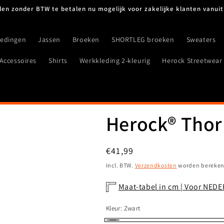
len zonder BTW te betalen nu mogelijk voor zakelijke klanten vanuit
iedingen
Jassen
Broeken
SHORTLEG broeken
Sweaters
Accessoires
Shirts
Werkkleding 2-kleurig
Herock Streetwear
Herock® Thor
Normale
€41,99
prijs
Incl. BTW.
Verzendkosten
worden berekend
Maat-tabel in cm | Voor NED
Kleur:
Zwart