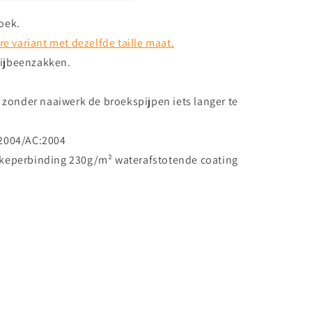
oek.
re variant met dezelfde taille maat.
 dijbeenzakken.
zonder naaiwerk de broekspijpen iets langer te
:2004/AC:2004
 keperbinding 230g/m² waterafstotende coating