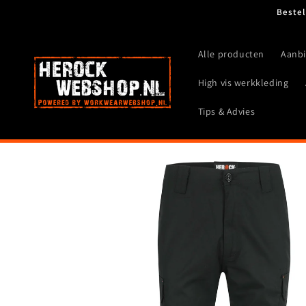
Meteen
Bestel
naar de
content
Alle producten
Aanb
High vis werkkleding
Tips & Advies
Ga direct naar
productinformatie