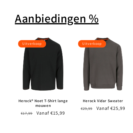
Aanbiedingen %
Uitverkoop
Uitverkoop
Herock® Noet T-Shirt lange
Herock Vidar Sweater
mouwen
Normale
Aanbiedingsprij
Vanaf €25,99
€29,99
Normale
Aanbiedingsprijs
Vanaf €15,99
€17,99
prijs
prijs