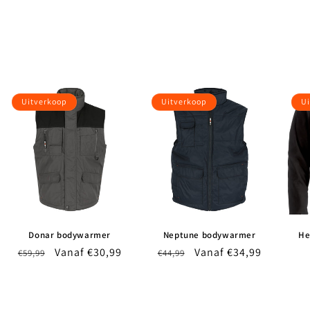
Uitverkoop
Uitverkoop
Ui
Donar bodywarmer
Neptune bodywarmer
He
s
Normale
Aanbiedingsprijs
Vanaf €30,99
Normale
Aanbiedingsprijs
Vanaf €34,99
€59,99
€44,99
prijs
prijs