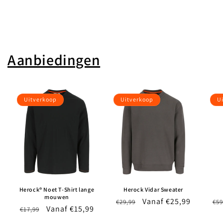
Aanbiedingen
Uitverkoop
Uitverkoop
U
Herock® Noet T-Shirt lange
Herock Vidar Sweater
mouwen
Normale
Aanbiedingsprijs
Vanaf €25,99
No
€29,99
€59
Normale
Aanbiedingsprijs
Vanaf €15,99
€17,99
prijs
pri
prijs