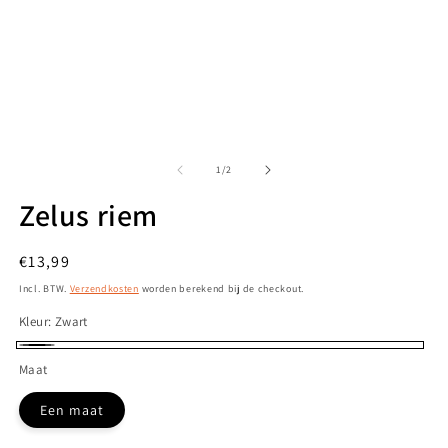
Media
M
1
2
openen
o
van
1
/
2
in
in
modaal
m
Zelus riem
Normale
€13,99
prijs
Incl. BTW.
Verzendkosten
worden berekend bij de checkout.
Kleur:
Zwart
Zwart
Maat
Een maat