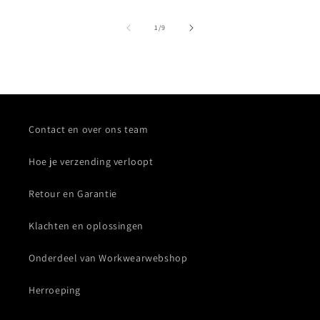
van
1
/
9
Contact en over ons team
Hoe je verzending verloopt
Retour en Garantie
Klachten en oplossingen
Onderdeel van Workwearwebshop
Herroeping