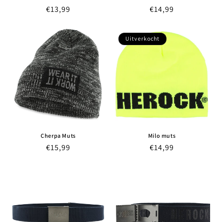
Normale
€13,99
Normale
€14,99
prijs
prijs
Uitverkocht
Cherpa Muts
Milo muts
Normale
€15,99
Normale
€14,99
prijs
prijs