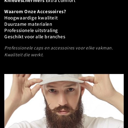
Kniebeschermers
Extra comfort
t
Waarom Onze Accessoires?
i
Hoogwaardige kwaliteit
e
Duurzame materialen
Professionele uitstraling
:
Geschikt voor alle branches
Professionele caps en accessoires voor elke vakman.
Kwaliteit die werkt.