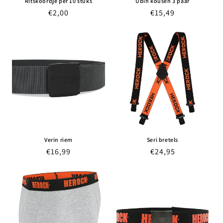
Ritskoordje per 10 stuks
Ubin kousen 3 paar
Normale
€2,00
Normale
€15,49
prijs
prijs
Verin riem
Seri bretels
Normale
€16,99
Normale
€24,95
prijs
prijs