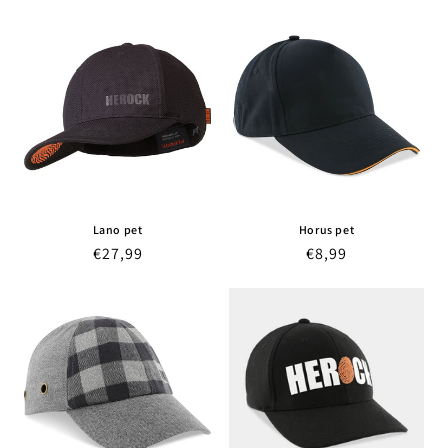
Lano pet
Horus pet
Normale
€27,99
Normale
€8,99
prijs
prijs