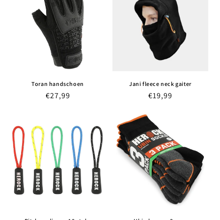
Toran handschoen
Jani fleece neck gaiter
Normale
€27,99
Normale
€19,99
prijs
prijs