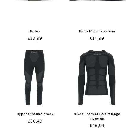
Notus
Herock® Glaucus riem
Normale
€13,99
Normale
€14,99
prijs
prijs
Hypnos thermo broek
Nikos Thermal T-Shirt lange
mouwen
Normale
€36,49
Normale
€46,99
prijs
prijs