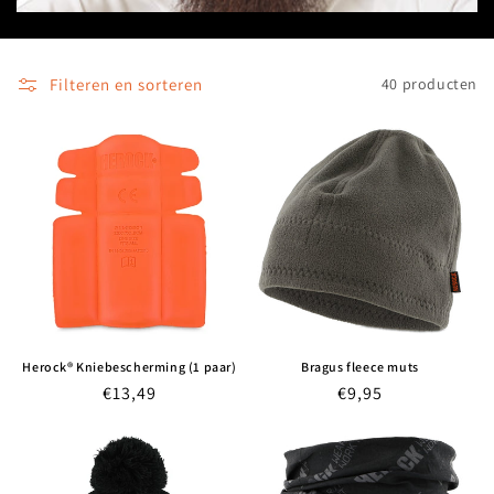
Filteren en sorteren
40 producten
Herock® Kniebescherming (1 paar)
Bragus fleece muts
Normale
€13,49
Normale
€9,95
prijs
prijs