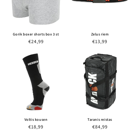
Gorik boxer shorts box 3 st
Zelus riem
Normale
€24,99
Normale
€13,99
prijs
prijs
Voltis kousen
Taranis reistas
Normale
€18,99
Normale
€84,99
prijs
prijs