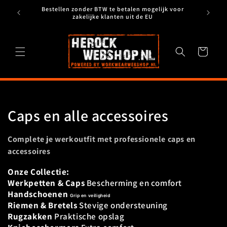
Meteen
Bestellen zonder BTW te betalen mogelijk voor
naar de
Verzendko
zakelijke klanten uit de EU
content
Winkelwagen
C
Caps en alle accessoires
o
Complete je werkoutfit met professionele caps en
l
accessoires
l
Onze Collectie:
Werkpetten & Caps
Bescherming en comfort
e
Handschoenen
Grip en veiligheid
Riemen & Bretels
Stevige ondersteuning
c
Rugzakken
Praktische opslag