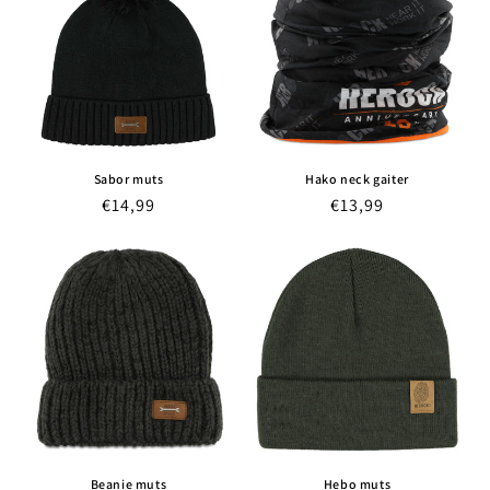
Sabor muts
Hako neck gaiter
Normale
€14,99
Normale
€13,99
prijs
prijs
Beanie muts
Hebo muts