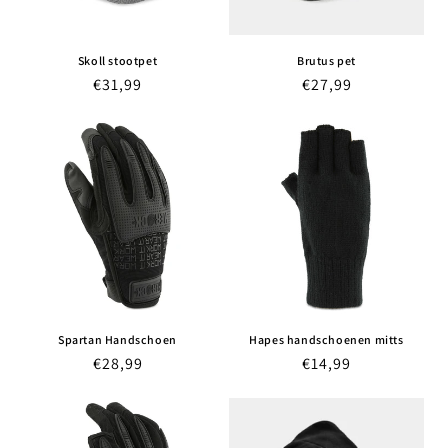
Skoll stootpet
Brutus pet
Normale
€31,99
Normale
€27,99
prijs
prijs
Spartan Handschoen
Hapes handschoenen mitts
Normale
€28,99
Normale
€14,99
prijs
prijs