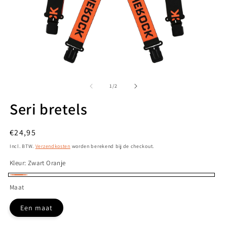
Media
M
1
2
openen
o
van
1
/
2
in
in
modaal
m
Seri bretels
Normale
€24,95
prijs
Incl. BTW.
Verzendkosten
worden berekend bij de checkout.
Kleur:
Zwart Oranje
Zwart
Maat
Oranje
Een maat