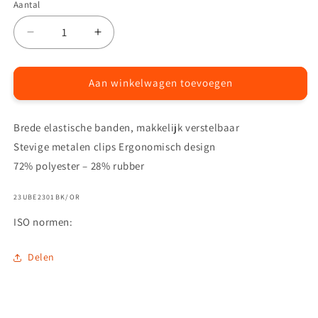
Aantal
Aantal
Aantal
Aantal
verlagen
verhogen
voor
voor
Seri
Seri
Aan winkelwagen toevoegen
bretels
bretels
Brede elastische banden, makkelijk verstelbaar
Stevige metalen clips Ergonomisch design
72% polyester – 28% rubber
SKU:
23UBE2301BK/OR
ISO normen:
Delen