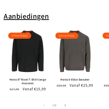
Aanbiedingen
Uitverkoop
Uitverkoop
U
Herock® Noet T-Shirt lange
Herock Vidar Sweater
mouwen
Normale
Aanbiedingsprijs
Vanaf €25,99
No
€29,99
€59
Normale
Aanbiedingsprijs
Vanaf €15,99
€17,99
prijs
pri
prijs
van
1
/
9