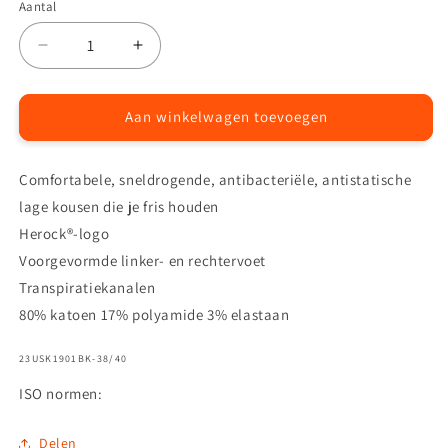
Aantal
Aantal
Aantal
Aantal
verlagen
verhogen
voor
voor
Fresco
Fresco
Aan winkelwagen toevoegen
kousen
kousen
Comfortabele, sneldrogende, antibacteriële, antistatische
lage kousen die je fris houden
Herock®-logo
Voorgevormde linker- en rechtervoet
Transpiratiekanalen
80% katoen 17% polyamide 3% elastaan
SKU:
23USK1901BK-38/40
ISO normen:
Delen