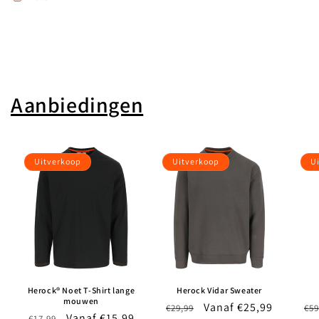
Aanbiedingen
Uitverkoop
Uitverkoop
U
Herock® Noet T-Shirt lange
Herock Vidar Sweater
mouwen
Normale
Aanbiedingsprijs
Vanaf €25,99
No
€29,99
€59
Normale
Aanbiedingsprijs
Vanaf €15,99
€17,99