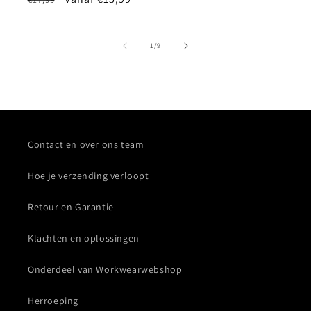
prijs
pri
prijs
van
1
/
9
Contact en over ons team
Hoe je verzending verloopt
Retour en Garantie
Klachten en oplossingen
Onderdeel van Workwearwebshop
Herroeping