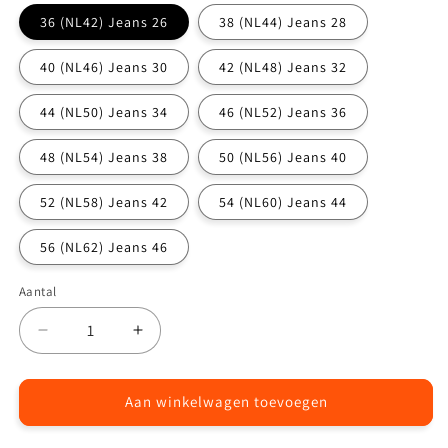
36 (NL42) Jeans 26
38 (NL44) Jeans 28
40 (NL46) Jeans 30
42 (NL48) Jeans 32
44 (NL50) Jeans 34
46 (NL52) Jeans 36
48 (NL54) Jeans 38
50 (NL56) Jeans 40
52 (NL58) Jeans 42
54 (NL60) Jeans 44
56 (NL62) Jeans 46
Aantal
Aantal
Aantal
Aantal
verlagen
verhogen
voor
voor
Spoki
Spoki
Aan winkelwagen toevoegen
bermuda
bermuda