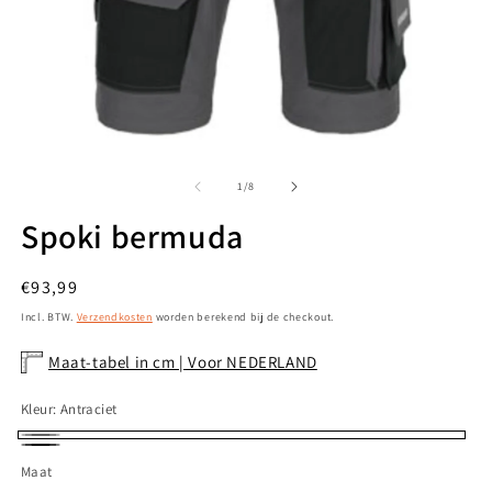
Media
M
1
2
openen
o
van
1
/
8
in
in
modaal
m
Spoki bermuda
Normale
€93,99
prijs
Incl. BTW.
Verzendkosten
worden berekend bij de checkout.
Maat-tabel in cm | Voor NEDERLAND
Kleur:
Antraciet
Antraciet
Zwart
Maat