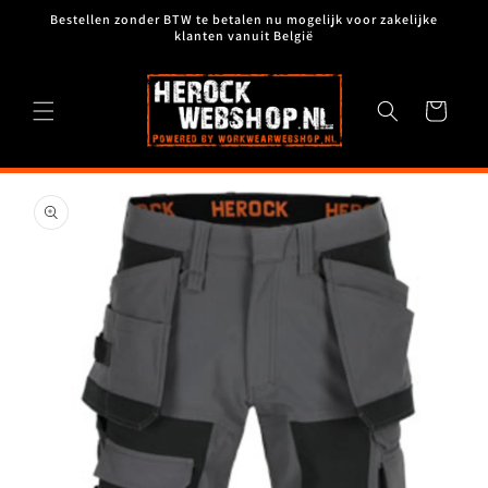
Meteen
Bestellen zonder BTW te betalen nu mogelijk voor zakelijke
naar de
klanten vanuit België
content
Winkelwagen
Ga direct naar
productinformatie