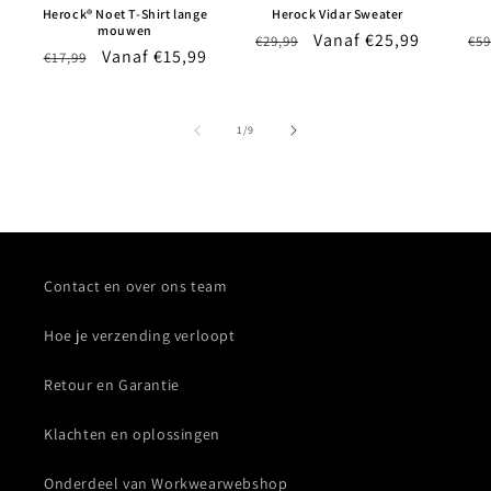
Herock® Noet T-Shirt lange
Herock Vidar Sweater
mouwen
Normale
Aanbiedingsprijs
Vanaf €25,99
No
€29,99
€59
Normale
Aanbiedingsprijs
Vanaf €15,99
€17,99
prijs
pri
prijs
van
1
/
9
Contact en over ons team
Hoe je verzending verloopt
Retour en Garantie
Klachten en oplossingen
Onderdeel van Workwearwebshop