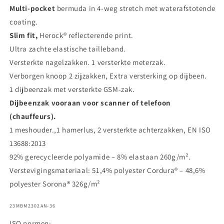
Multi-pocket
bermuda in 4-weg stretch met waterafstotende
coating.
Slim fit,
Herock® reflecterende print.
Ultra zachte elastische tailleband.
Versterkte nagelzakken. 1 versterkte meterzak.
Verborgen knoop 2 zijzakken, Extra versterking op dijbeen.
1 dijbeenzak met versterkte GSM-zak.
Dijbeenzak vooraan voor scanner of telefoon
(chauffeurs).
1 meshouder.,1 hamerlus, 2 versterkte achterzakken, EN ISO
13688:2013
92% gerecycleerde polyamide – 8% elastaan 260g/m².
Verstevigingsmateriaal: 51,4% polyester Cordura® – 48,6%
polyester Sorona® 326g/m²
SKU:
23MBM2302AN-36
ISO normen: