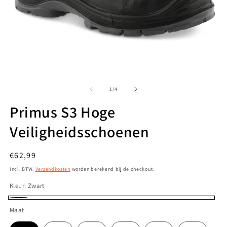
Media
M
1
2
openen
o
van
1
/
4
in
in
modaal
m
Primus S3 Hoge
Veiligheidsschoenen
Normale
€62,99
prijs
Incl. BTW.
Verzendkosten
worden berekend bij de checkout.
Kleur:
Zwart
Zwart
Maat