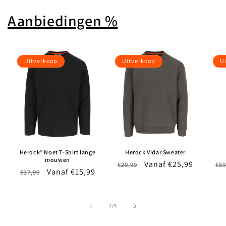
Aanbiedingen %
Uitverkoop
Uitverkoop
U
Herock® Noet T-Shirt lange
Herock Vidar Sweater
mouwen
Normale
Aanbiedingsprijs
Vanaf €25,99
No
€29,99
€59
Normale
Aanbiedingsprijs
Vanaf €15,99
€17,99
prijs
pri
prijs
van
1
/
5