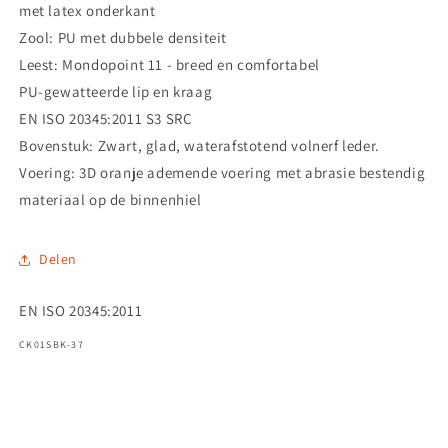
met latex onderkant
Zool: PU met dubbele densiteit
Leest: Mondopoint 11 - breed en comfortabel
PU-gewatteerde lip en kraag
EN ISO 20345:2011 S3 SRC
Bovenstuk: Zwart, glad, waterafstotend volnerf leder.
Voering: 3D oranje ademende voering met abrasie bestendig
materiaal op de binnenhiel
Delen
EN ISO 20345:2011
SKU:
CK01SBK-37