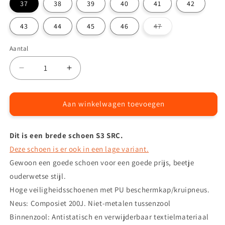
37
38
39
40
41
42
Variant
43
44
45
46
47
uitverkocht
of
niet
Aantal
Aantal
beschikbaar
Aantal
Aantal
verlagen
verhogen
voor
voor
Primus
Primus
Aan winkelwagen toevoegen
S3
S3
Hoge
Hoge
Dit is een brede schoen
Veiligheidsschoenen
Veiligheidsschoenen
S3 SRC.
Deze schoen is er ook in een lage variant.
Gewoon een goede schoen voor een goede prijs, beetje
ouderwetse stijl.
Hoge veiligheidsschoenen met PU beschermkap/kruipneus.
Neus: Composiet 200J. Niet-metalen tussenzool
Binnenzool: Antistatisch en verwijderbaar textielmateriaal