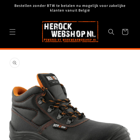
Meteen
Bestellen zonder BTW te betalen nu mogelijk voor zakelijke
naar de
klanten vanuit België
content
Winkelwagen
Ga direct naar
productinformatie