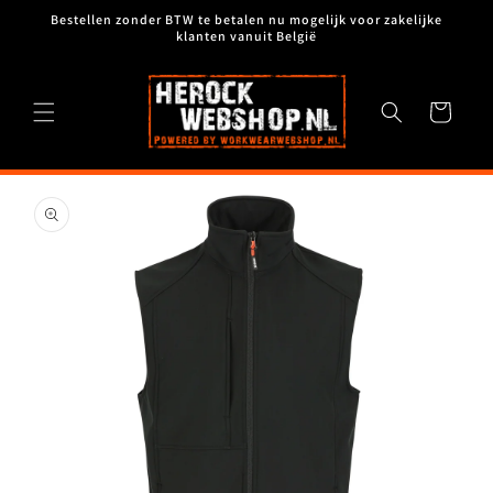
Meteen
Bestellen zonder BTW te betalen nu mogelijk voor zakelijke
naar de
klanten vanuit België
content
Winkelwagen
Ga direct naar
productinformatie