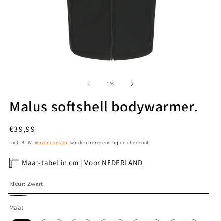
Media
M
1
2
openen
o
van
1
/
6
in
in
modaal
m
Malus softshell bodywarmer.
Normale
€39,99
prijs
Incl. BTW.
Verzendkosten
worden berekend bij de checkout.
Maat-tabel in cm | Voor NEDERLAND
Kleur:
Zwart
Zwart
Maat