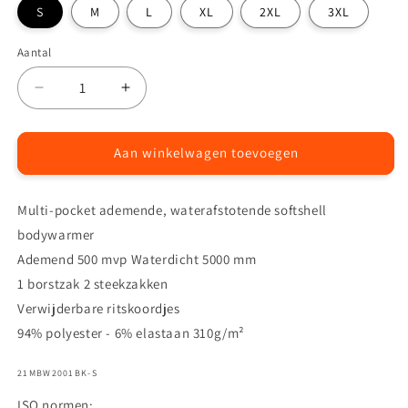
S
M
L
XL
2XL
3XL
Aantal
Aantal
Aantal
Aantal
verlagen
verhogen
voor
voor
Malus
Malus
Aan winkelwagen toevoegen
softshell
softshell
bodywarmer.
bodywarmer.
Multi-pocket ademende, waterafstotende softshell
bodywarmer
Ademend 500 mvp Waterdicht 5000 mm
1 borstzak 2 steekzakken
Verwijderbare ritskoordjes
94% polyester - 6% elastaan 310g/m²
SKU:
21MBW2001BK-S
ISO normen: