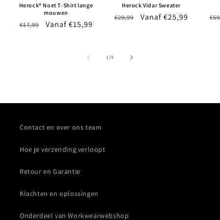
Herock® Noet T-Shirt lange
Herock Vidar Sweater
mouwen
Normale
Aanbiedingsprijs
Vanaf €25,99
No
€29,99
€59
Normale
Aanbiedingsprijs
Vanaf €15,99
€17,99
prijs
pri
prijs
van
1
/
9
Contact en over ons team
Hoe je verzending verloopt
Retour en Garantie
Klachten en oplossingen
Onderdeel van Workwearwebshop