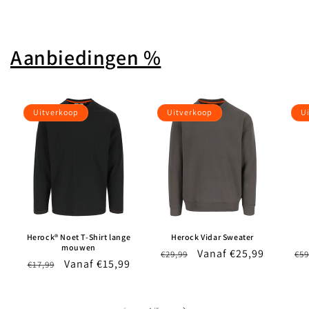
Aanbiedingen %
Uitverkoop
Uitverkoop
U
Herock® Noet T-Shirt lange
Herock Vidar Sweater
mouwen
Normale
Aanbiedingsprijs
Vanaf €25,99
No
€29,99
€59
Normale
Aanbiedingsprijs
Vanaf €15,99
€17,99
prijs
pri
prijs