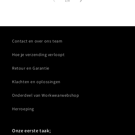
van
1
/
5
Contact en over ons team
Hoe je verzending verloopt
Retour en Garantie
Klachten en oplossingen
Onderdeel van Workwearwebshop
Herroeping
Onze eerste taak;