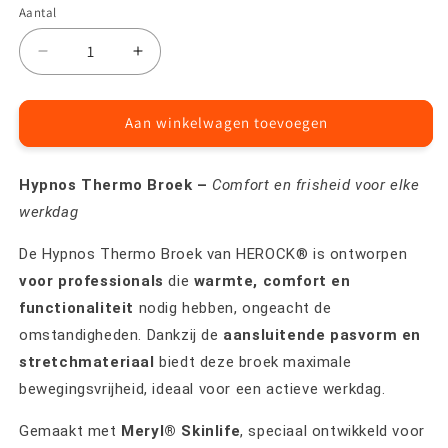
Aantal
Aantal
Aantal
Aantal
verlagen
verhogen
voor
voor
Hypnos
Hypnos
Aan winkelwagen toevoegen
thermo
thermo
broek
broek
Hypnos Thermo Broek –
Comfort en frisheid voor elke
werkdag
De Hypnos Thermo Broek van HEROCK® is ontworpen
voor professionals
die
warmte, comfort en
functionaliteit
nodig hebben, ongeacht de
omstandigheden. Dankzij de
aansluitende pasvorm en
stretchmateriaal
biedt deze broek maximale
bewegingsvrijheid, ideaal voor een actieve werkdag.
Gemaakt met
Meryl® Skinlife
, speciaal ontwikkeld voor