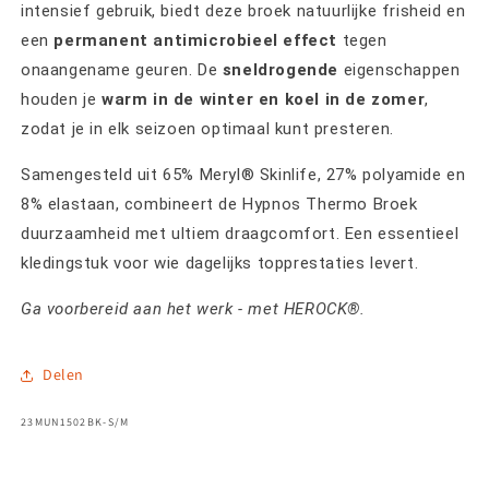
intensief gebruik, biedt deze broek natuurlijke frisheid en
een
permanent antimicrobieel effect
tegen
onaangename geuren. De
sneldrogende
eigenschappen
houden je
warm in de winter en koel in de zomer
,
zodat je in elk seizoen optimaal kunt presteren.
Samengesteld uit 65% Meryl® Skinlife, 27% polyamide en
8% elastaan, combineert de Hypnos Thermo Broek
duurzaamheid met ultiem draagcomfort. Een essentieel
kledingstuk voor wie dagelijks topprestaties levert.
Ga voorbereid aan het werk - met HEROCK®.
Delen
SKU:
23MUN1502BK-S/M