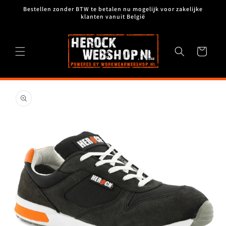
Meteen
Bestellen zonder BTW te betalen nu mogelijk voor zakelijke
naar de
klanten vanuit België
content
Winkelwagen
Ga direct naar
productinformatie