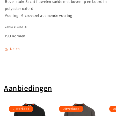
Bovenstuk: Zacht fluwelen suède met bovenlip en boord in
polyester oxford
Voering: Microvezel ademende voering
SKU:
23MSS1402GY-37
ISO normen:
Delen
Aanbiedingen
Uitverkoop
Uitverkoop
U