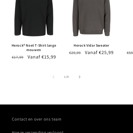
Herock® Noet T-Shirt lange
Herock Vidar Sweater
mouwen
Normale
Aanbiedingsprijs
Vanaf €25,99
No
€29,99
€59
Normale
Aanbiedingsprijs
Vanaf €15,99
€17,99
prijs
pri
prijs
van
1
/
9
Contact en over ons team
Hoe je verzending verloopt