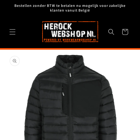
Meteen
Bestellen zonder BTW te betalen nu mogelijk voor zakelijke
naar de
klanten vanuit België
content
Winkelwagen
Ga direct naar
productinformatie