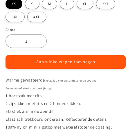
XS
S
M
L
XL
2XL
3XL
4XL
Aantal
Aantal
Aantal
Aantal
verlagen
verhogen
voor
voor
Furi
Furi
Aan winkelwagen toevoegen
jas
jas
Warme gewatteerde
nette
jas met waterafstotende coating
Zones in softshell voor bedrijfslogo.
1 borstzak met rits
2 zijzakken met rits en 2 binnenzakken.
Elastiek aan mouweinde
Elastisch trekkoord onderaan, Reflecterende details
100% nylon mini ripstop met waterafstotende coating.