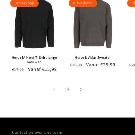
Uitverkoop
Uitverkoop
U
Herock® Noet T-Shirt lange
Herock Vidar Sweater
mouwen
Normale
Aanbiedingsprijs
Vanaf €25,99
No
€29,99
€59
Normale
Aanbiedingsprijs
Vanaf €15,99
€17,99
prijs
pri
prijs
van
1
/
9
Contact en over ons team