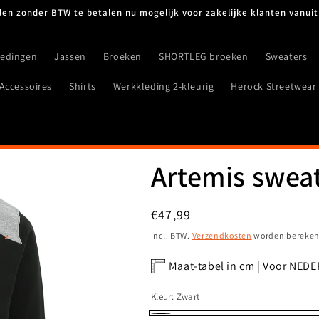
len zonder BTW te betalen nu mogelijk voor zakelijke klanten vanuit
iedingen
Jassen
Broeken
SHORTLEG broeken
Sweaters
Accessoires
Shirts
Werkkleding 2-kleurig
Herock Streetwear
Artemis swea
Normale
€47,99
prijs
Incl. BTW.
Verzendkosten
worden berekend
Maat-tabel in cm | Voor NED
Kleur:
Zwart