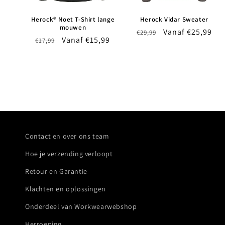
Herock® Noet T-Shirt lange
Herock Vidar Sweater
mouwen
Normale
Aanbiedingsprij
Vanaf €25,99
€29,99
Normale
Aanbiedingsprijs
Vanaf €15,99
€17,99
prijs
prijs
Contact en over ons team
Hoe je verzending verloopt
Retour en Garantie
Klachten en oplossingen
Onderdeel van Workwearwebshop
Herroeping