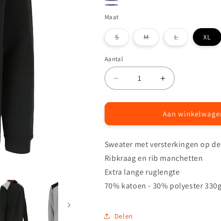
Zwart
Gemeleerd
Marineblauw
Maat
grijs
Variant
Variant
Variant
S
M
L
XL
uitverkocht
uitverkocht
uitverkocht
of
of
of
niet
niet
niet
Aantal
Aantal
beschikbaar
beschikbaar
beschikbaar
Aantal
Aantal
verlagen
verhogen
voor
voor
Artemis
Artemis
Aan winkelwage
sweater
sweater
Sweater met versterkingen op d
Ribkraag en rib manchetten
Extra lange ruglengte
70% katoen - 30% polyester 330
Delen