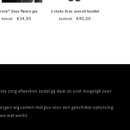
rock® Zeus fleece jas
2 stuks Eros overall bundel
Normale
Aanbiedingsprijs
€34,95
Normale
Aanbiedingsprijs
€40,00
€64,95
€109,90
prijs
prijs
ste zorg afwerken zodat jij daar zo snel mogelijk over
zorgen wij samen met jou voor een geschikte oplossing.
we wat werkt.