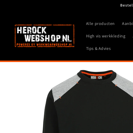
Meteen
Bestel
naar de
content
Alle producten
Aanb
High vis werkkleding
Tips & Advies
Ga direct naar
productinformatie