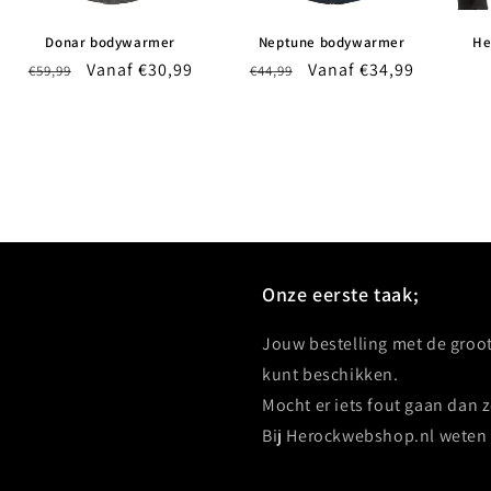
Donar bodywarmer
Neptune bodywarmer
He
s
Normale
Aanbiedingsprijs
Vanaf €30,99
Normale
Aanbiedingsprijs
Vanaf €34,99
€59,99
€44,99
prijs
prijs
Onze eerste taak;
Jouw bestelling met de groot
kunt beschikken.
Mocht er iets fout gaan dan 
Bij Herockwebshop.nl weten 