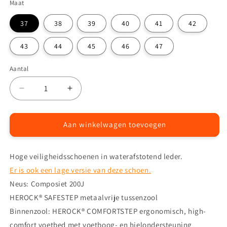
Maat
37
38
39
40
41
42
43
44
45
46
47
Aantal
Aantal
Aantal
Aantal
verlagen
verhogen
voor
voor
Talin
Talin
Aan winkelwagen toevoegen
S3S
S3S
Hoge
Hoge
Hoge veiligheidsschoenen in waterafstotend leder.
Veiligheidsschoenen
Veiligheidsschoenen
SR
SR
Er is ook een lage versie van deze schoen.
FO
FO
Neus: Composiet 200J
ESD
ESD
HEROCK® SAFESTEP metaalvrije tussenzool
SC
SC
LG
LG
Binnenzool: HEROCK® COMFORTSTEP ergonomisch, high-
comfort voetbed met voetboog- en hielondersteuning