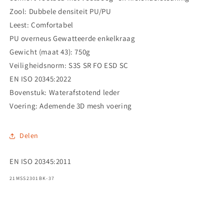
Zool: Dubbele densiteit PU/PU
Leest: Comfortabel
PU overneus Gewatteerde enkelkraag
Gewicht (maat 43): 750g
Veiligheidsnorm: S3S SR FO ESD SC
EN ISO 20345:2022
Bovenstuk: Waterafstotend leder
Voering: Ademende 3D mesh voering
Delen
EN ISO 20345:2011
SKU:
21MSS2301BK-37