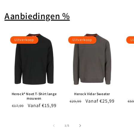
Aanbiedingen %
Uitverkoop
Uitverkoop
U
Herock® Noet T-Shirt lange
Herock Vidar Sweater
mouwen
Normale
Aanbiedingsprijs
Vanaf €25,99
No
€29,99
€59
Normale
Aanbiedingsprijs
Vanaf €15,99
€17,99
prijs
pri
prijs
van
1
/
5