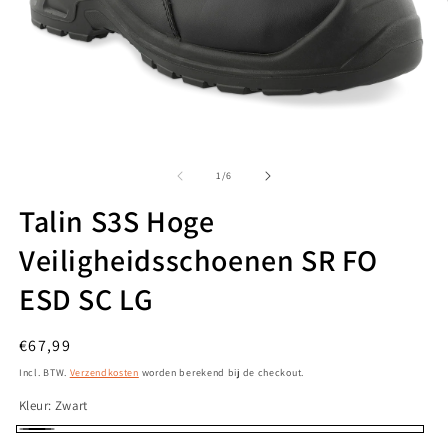
Media
M
1
2
openen
o
van
1
/
6
in
in
modaal
m
Talin S3S Hoge
Veiligheidsschoenen SR FO
ESD SC LG
Normale
€67,99
prijs
Incl. BTW.
Verzendkosten
worden berekend bij de checkout.
Kleur:
Zwart
Zwart