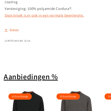
coating
Versteviging: 100% polyamide Cordura®.
Deze broek is er ook in een normale beenlengte.
Delen
SKU:
23MTR2401BK-SL36
Aanbiedingen %
Uitverkoop
Uitverkoop
U