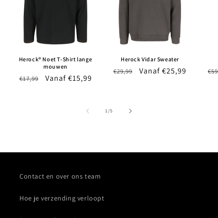
Herock® Noet T-Shirt lange
Herock Vidar Sweater
mouwen
Normale
Aanbiedingsprijs
Vanaf €25,99
No
€29,99
€59
Normale
Aanbiedingsprijs
Vanaf €15,99
€17,99
prijs
pri
prijs
van
1
/
5
Contact en over ons team
Hoe je verzending verloopt