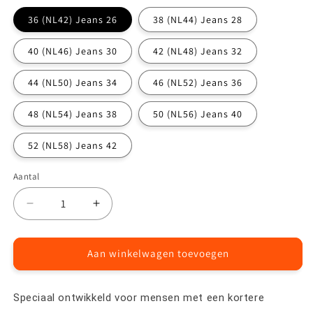
36 (NL42) Jeans 26
38 (NL44) Jeans 28
40 (NL46) Jeans 30
42 (NL48) Jeans 32
44 (NL50) Jeans 34
46 (NL52) Jeans 36
48 (NL54) Jeans 38
50 (NL56) Jeans 40
52 (NL58) Jeans 42
Aantal
Aantal
Aantal
Aantal
verlagen
verhogen
voor
voor
Faro
Faro
Aan winkelwagen toevoegen
broek
broek
SHORTLEG
SHORTLEG
Speciaal ontwikkeld voor mensen met een kortere