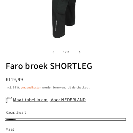
Media
M
1
2
openen
o
van
1
/
11
in
in
modaal
m
Faro broek SHORTLEG
Normale
€119,99
prijs
Incl. BTW.
Verzendkosten
worden berekend bij de checkout.
Maat-tabel in cm | Voor NEDERLAND
Kleur:
Zwart
Zwart
Antraciet
Maat