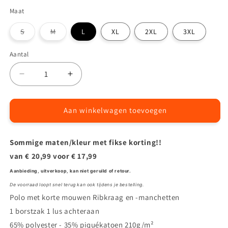
Marineblauw
Antraciet/Grijs
Variant
Maat
uitverkocht
Variant
Variant
S
M
L
XL
2XL
3XL
of
uitverkocht
uitverkocht
of
of
niet
niet
niet
Aantal
Aantal
beschikbaar
beschikbaar
beschikbaar
Aantal
Aantal
verlagen
verhogen
voor
voor
Herock®
Herock®
Aan winkelwagen toevoegen
Leo
Leo
polo
polo
Sommige maten/kleur met fikse korting!!
korte
korte
mouwen
mouwen
van € 20,99 voor € 17,99
Aanbieding, uitverkoop, kan niet geruild of retour.
De voorraad loopt snel terug kan ook tijdens je
bestelling.
Polo met korte mouwen Ribkraag en -manchetten
1 borstzak 1 lus achteraan
65% polyester - 35% piquékatoen 210g/m²