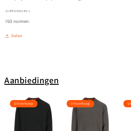
SKU:
21MPO0901NY-L
ISO normen:
Delen
Aanbiedingen
Uitverkoop
Uitverkoop
U