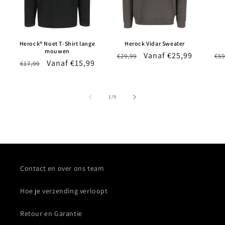
Herock® Noet T-Shirt lange
Herock Vidar Sweater
mouwen
Normale
Aanbiedingsprijs
Vanaf €25,99
No
€29,99
€59
Normale
Aanbiedingsprijs
Vanaf €15,99
€17,99
prijs
pri
prijs
van
1
/
9
Contact en over ons team
Hoe je verzending verloopt
Retour en Garantie