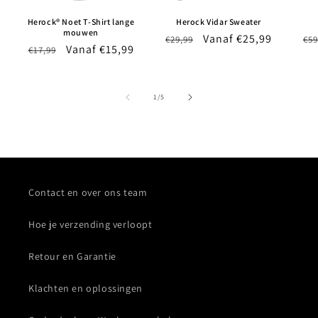
Herock® Noet T-Shirt lange
Herock Vidar Sweater
mouwen
Normale
Aanbiedingsprijs
Vanaf €25,99
No
€29,99
€59
Normale
Aanbiedingsprijs
Vanaf €15,99
€17,99
prijs
pri
prijs
van
1
/
5
Contact en over ons team
Hoe je verzending verloopt
Retour en Garantie
Klachten en oplossingen