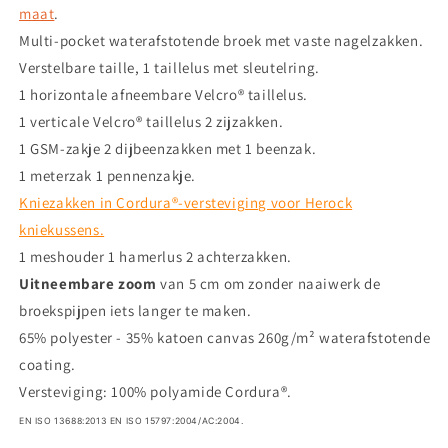
maat
.
Multi-pocket waterafstotende broek met vaste nagelzakken.
Verstelbare taille, 1 taillelus met sleutelring.
1 horizontale afneembare Velcro® taillelus.
1 verticale Velcro® taillelus 2 zijzakken.
1 GSM-zakje 2 dijbeenzakken met 1 beenzak.
1 meterzak 1 pennenzakje.
Kniezakken in Cordura®-versteviging voor Herock
kniekussens.
1 meshouder 1 hamerlus 2 achterzakken.
Uitneembare zoom
van 5 cm om zonder naaiwerk de
broekspijpen iets langer te maken.
65% polyester - 35% katoen canvas 260g/m² waterafstotende
coating.
Versteviging: 100% polyamide Cordura®.
EN ISO 13688:2013 EN ISO 15797:2004/AC:2004.