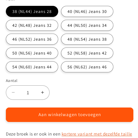
38 (NL44) Jeans 28
40 (NL46) Jeans 30
42 (NL48) Jeans 32
44 (NL50) Jeans 34
46 (NL52) Jeans 36
48 (NL54) Jeans 38
50 (NL56) Jeans 40
52 (NL58) Jeans 42
54 (NL60) Jeans 44
56 (NL62) Jeans 46
Aantal
Aantal
Aantal
Aantal
verlagen
verhogen
voor
voor
Herock®
Herock®
Aan winkelwagen toevoegen
Dagan
Dagan
werkbroek
werkbroek
Deze broek is er ook in een
kortere variant met dezelfde taille